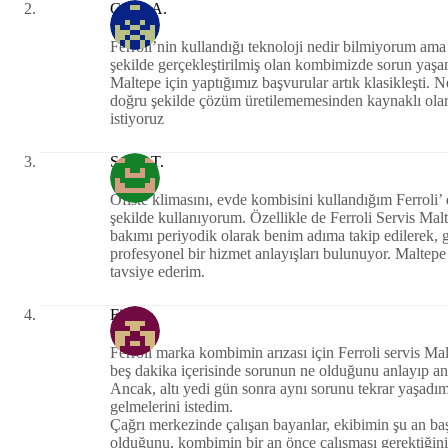
Cihan A.
Ferroli’nin kullandığı teknoloji nedir bilmiyorum ama
şekilde gerçekleştirilmiş olan kombimizde sorun yaşam
Maltepe için yaptığımız başvurular artık klasikleşti. N
doğru şekilde çözüm üretilememesinden kaynaklı ol
istiyoruz
Savaş T.
Ofiste klimasını, evde kombisini kullandığım Ferro
şekilde kullanıyorum. Özellikle de Ferroli Servis M
bakımı periyodik olarak benim adıma takip edilerek, ge
profesyonel bir hizmet anlayışları bulunuyor. Maltepe 
tavsiye ederim.
Figen
Ferroli marka kombimin arızası için Ferroli servis Ma
beş dakika içerisinde sorunun ne olduğunu anlayıp ana
Ancak, altı yedi gün sonra aynı sorunu tekrar yaşadı
gelmelerini istedim.
Çağrı merkezinde çalışan bayanlar, ekibimin şu an baş
olduğunu, kombimin bir an önce çalışması gerektiğini