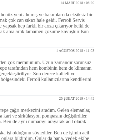
14 MART 2018 / 08:29
 henüz yeni alınmış ve bakımları da eksiksiz bir
ak çok can sıkıcı hale geldi. Ferroli Servis
e yapsak hep farklı bir arıza çıkarıyor belki de
arak ama artık tamamen çözüme kavuşturulsun
1 AĞUSTOS 2018 / 11:03
li’ den çok memnunum. Uzun zamandır sorunsuz
altepe tarafından hem kombinin hem de klimanın
rçekleştiriliyor. Son derece kaliteli ve
bölgesindeki Ferroli kullanıcılarına kendilerini
25 ŞUBAT 2019 / 14:45
ltepe çağrı merkezini aradım. Gelen elemanlar,
 kart ve sirkülasyon pompasını değiştirdiler.
m. Ben de aynı numarayı arayarak acil olarak
ka işi olduğunu söylediler. Ben de işimin acil
 onlara bildirdim. Onlar da bana, yedek ekibe