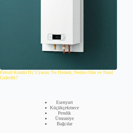
Ferroli Kombi D2 Uyarısı: Ne Demek, Neden Olur ve Nasıl
Giderilir?
Esenyurt
Küçükçekmece
Pendik
Ümraniye
Bağcılar