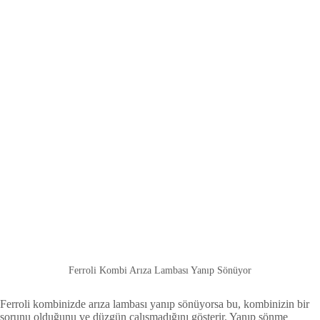
Ferroli Kombi Arıza Lambası Yanıp Sönüyor
Ferroli kombinizde arıza lambası yanıp sönüyorsa bu, kombinizin bir
sorunu olduğunu ve düzgün çalışmadığını gösterir. Yanıp sönme