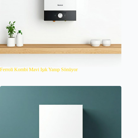
Ferroli Kombi Mavi Işık Yanıp Sönüyor