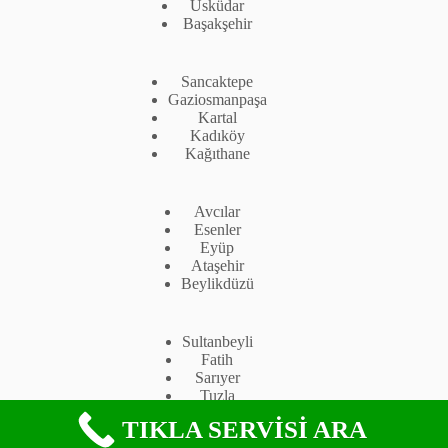
Üsküdar
Başakşehir
Sancaktepe
Gaziosmanpaşa
Kartal
Kadıköy
Kağıthane
Avcılar
Esenler
Eyüp
Ataşehir
Beylikdüzü
Sultanbeyli
Fatih
Sarıyer
Tuzla
Çekmeköy
TIKLA SERVİSİ ARA
Copyright © 2026 -
Ferroli Servis İstanbul
. Özel servis