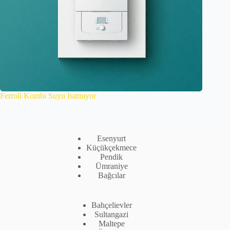
Ferroli Kombi Suyu Isıtmıyor
Esenyurt
Küçükçekmece
Pendik
Ümraniye
Bağcılar
Bahçelievler
Sultangazi
Maltepe