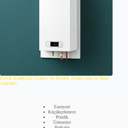
Ferroli Kombi D2 Uyarısı: Ne Demek, Neden Olur ve Nasıl
Giderilir?
Esenyurt
Küçükçekmece
Pendik
Ümraniye
Bağcılar