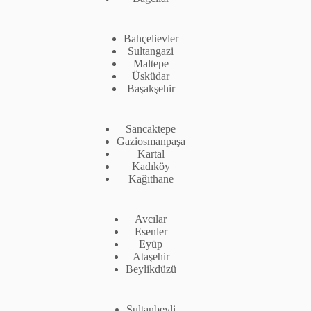
Bahçelievler
Sultangazi
Maltepe
Üsküdar
Başakşehir
Sancaktepe
Gaziosmanpaşa
Kartal
Kadıköy
Kağıthane
Avcılar
Esenler
Eyüp
Ataşehir
Beylikdüzü
Sultanbeyli