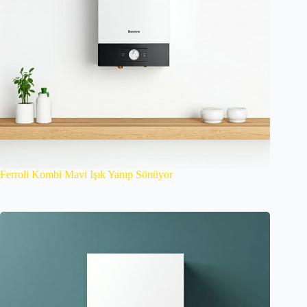
Ferroli Kombi Mavi Işık Yanıp Sönüyor